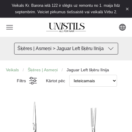
Veikals Kr. Barona ielā 122 ir slēgts uz remontu no 1. maija līdz
×
septembrim. Veiciet pirkumus tiešsaistē vai veikalā Virbu 2.
Šķēres | Asmeņi > Jaguar Left šķēru līnija
Veikals
Šķēres | Asmeņi
Jaguar Left šķēru līnija
Filtrs
Kārtot pēc