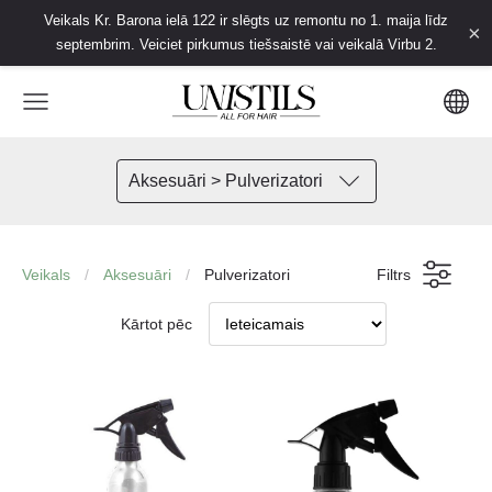
Veikals Kr. Barona ielā 122 ir slēgts uz remontu no 1. maija līdz
×
septembrim. Veiciet pirkumus tiešsaistē vai veikalā Virbu 2.
Aksesuāri > Pulverizatori
Veikals
Aksesuāri
Pulverizatori
Filtrs
Kārtot pēc