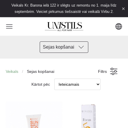
Veikals Kr. Barona ielā 122 ir slēgts uz remontu no 1. maija līdz
×
septembrim. Veiciet pirkumus tiešsaistē vai veikalā Virbu 2.
Sejas kopšanai
Veikals
Sejas kopšanai
Filtrs
Kārtot pēc