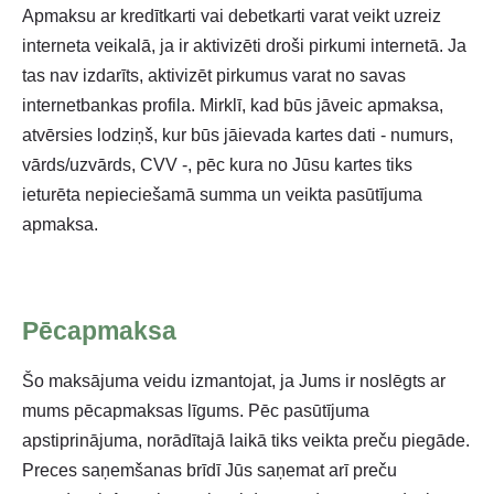
Apmaksu ar kredītkarti vai debetkarti varat veikt uzreiz
interneta veikalā, ja ir aktivizēti droši pirkumi internetā. Ja
tas nav izdarīts, aktivizēt pirkumus varat no savas
internetbankas profila. Mirklī, kad būs jāveic apmaksa,
atvērsies lodziņš, kur būs jāievada kartes dati - numurs,
vārds/uzvārds, CVV -, pēc kura no Jūsu kartes tiks
ieturēta nepieciešamā summa un veikta pasūtījuma
apmaksa.
Pēcapmaksa
Šo maksājuma veidu izmantojat, ja Jums ir noslēgts ar
mums pēcapmaksas līgums. Pēc pasūtījuma
apstiprinājuma, norādītajā laikā tiks veikta preču piegāde.
Preces saņemšanas brīdī Jūs saņemat arī preču