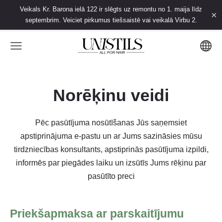
Veikals Kr. Barona ielā 122 ir slēgts uz remontu no 1. maija līdz
×
septembrim. Veiciet pirkumus tiešsaistē vai veikalā Virbu 2.
Norēķinu veidi
Pēc pasūtījuma nosūtīšanas Jūs saņemsiet
apstiprinājuma e-pastu un ar Jums sazināsies mūsu
tirdzniecības konsultants, apstiprinās pasūtījuma izpildi,
informēs par piegādes laiku un izsūtīs Jums rēķinu par
pasūtīto preci
Priekšapmaksa ar parskaitījumu