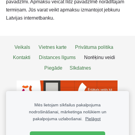
pavadzīmi. Apmaksu veicat līdz pavadzīmē norādītajam
termiņam. Jūs varat veikt apmaksu izmantojot jebkuru
Latvijas internetbanku.
Veikals
Vietnes karte
Privātuma politika
Kontakti
Distances līgums
Norēķinu veidi
Piegāde
Sīkdatnes
Mēs lietojam sīkfailus pakalpojuma
nodrošināšanai, mārketinga nolūkiem un
pakalpojuma uzlabošanai.
Pielāgot