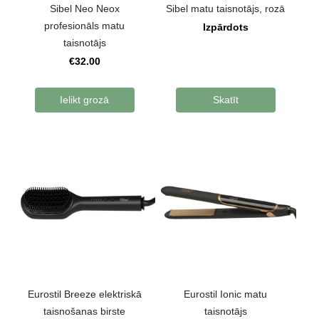
Sibel Neo Neox
Sibel matu taisnotājs, rozā
profesionāls matu
Izpārdots
taisnotājs
€32.00
Ielikt grozā
Skatīt
Eurostil Breeze elektriskā
Eurostil Ionic matu
taisnošanas birste
taisnotājs