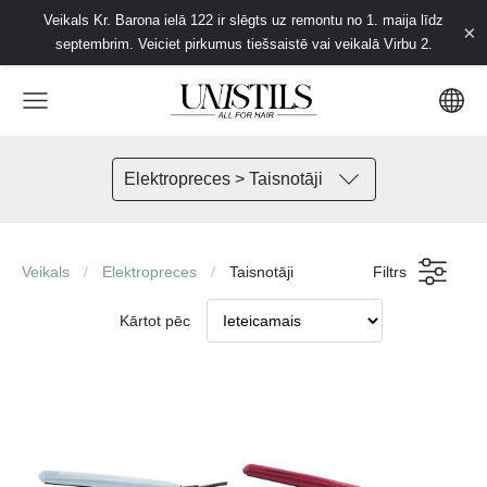
Veikals Kr. Barona ielā 122 ir slēgts uz remontu no 1. maija līdz
×
septembrim. Veiciet pirkumus tiešsaistē vai veikalā Virbu 2.
Elektropreces > Taisnotāji
Veikals
Elektropreces
Taisnotāji
Filtrs
Kārtot pēc