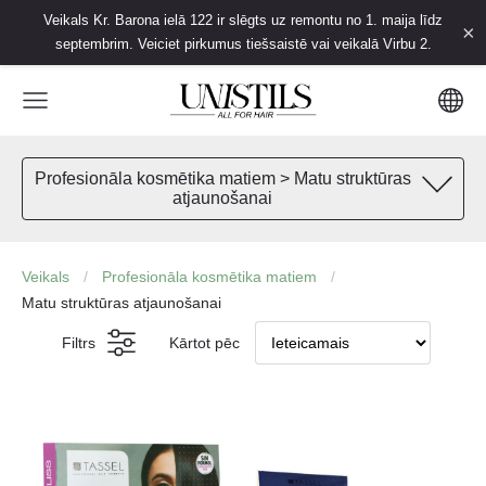
Veikals Kr. Barona ielā 122 ir slēgts uz remontu no 1. maija līdz
×
septembrim. Veiciet pirkumus tiešsaistē vai veikalā Virbu 2.
Profesionāla kosmētika matiem > Matu struktūras
atjaunošanai
Veikals
Profesionāla kosmētika matiem
Matu struktūras atjaunošanai
Filtrs
Kārtot pēc