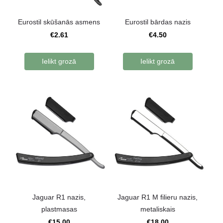
Eurostil skūšanās asmens
Eurostil bārdas nazis
€2.61
€4.50
Ielikt grozā
Ielikt grozā
Jaguar R1 nazis,
Jaguar R1 M filieru nazis,
plastmasas
metaliskais
€15.00
€18.00