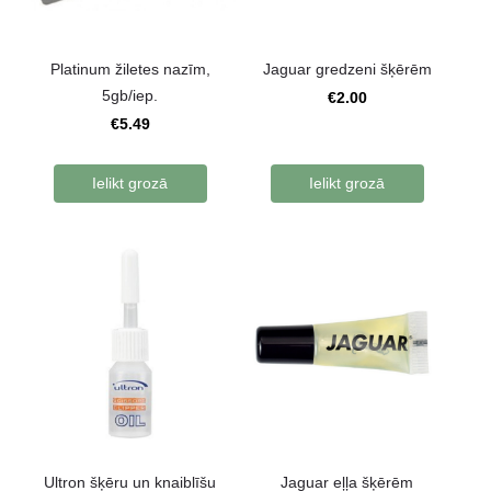
Platinum žiletes nazīm,
Jaguar gredzeni šķērēm
5gb/iep.
€2.00
€5.49
Ielikt grozā
Ielikt grozā
Ultron šķēru un knaiblīšu
Jaguar eļļa šķērēm