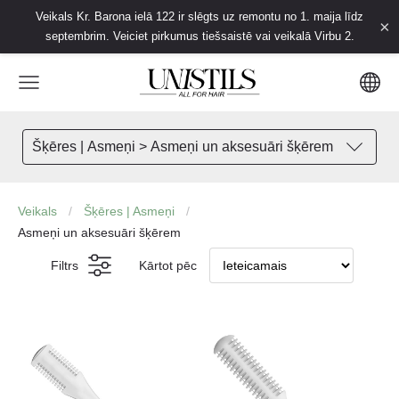
Veikals Kr. Barona ielā 122 ir slēgts uz remontu no 1. maija līdz
×
septembrim. Veiciet pirkumus tiešsaistē vai veikalā Virbu 2.
Šķēres | Asmeņi > Asmeņi un aksesuāri šķērem
Veikals
Šķēres | Asmeņi
Asmeņi un aksesuāri šķērem
Filtrs
Kārtot pēc