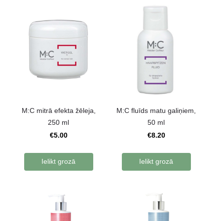
M:C mitrā efekta žēleja,
M:C fluīds matu galiņiem,
250 ml
50 ml
€5.00
€8.20
Ielikt grozā
Ielikt grozā