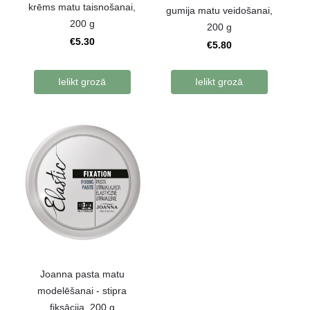
krēms matu taisnošanai,
gumija matu veidošanai,
200 g
200 g
€5.30
€5.80
Ielikt grozā
Ielikt grozā
Joanna pasta matu
modelēšanai - stipra
fiksācija, 200 g