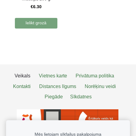
€6.30
Ielikt grozā
Veikals
Vietnes karte
Privātuma politika
Kontakti
Distances līgums
Norēķinu veidi
Piegāde
Sīkdatnes
Mēs lietojam sīkfailus pakalpojuma