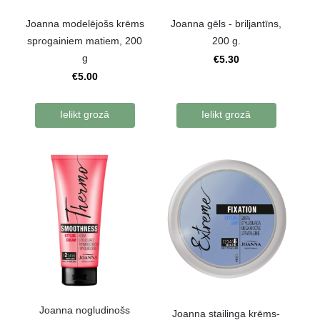
Joanna modelējošs krēms
Joanna gēls - briljantīns,
sprogainiem matiem, 200
200 g.
g
€5.30
€5.00
Ielikt grozā
Ielikt grozā
Joanna nogludinošs
Joanna stailinga krēms-