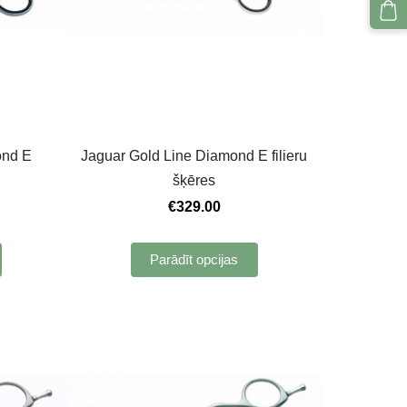
ond E
Jaguar Gold Line Diamond E filieru
šķēres
€329.00
Parādīt opcijas