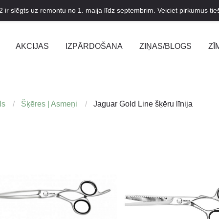
2 ir slēgts uz remontu no 1. maija līdz septembrim. Veiciet pirkumus tieš
AKCIJAS
IZPĀRDOŠANA
ZIŅAS/BLOGS
ZĪ
ls
Šķēres | Asmeņi
Jaguar Gold Line šķēru līnija