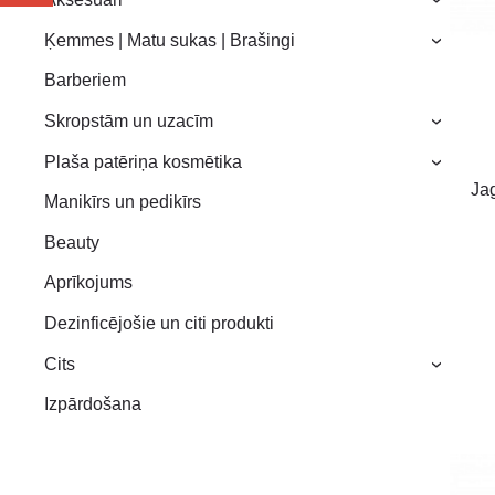
›
Ķemmes | Matu sukas | Brašingi
›
Barberiem
Skropstām un uzacīm
›
Plaša patēriņa kosmētika
›
Jag
Manikīrs un pedikīrs
Beauty
Aprīkojums
Dezinficējošie un citi produkti
Cits
›
Izpārdošana