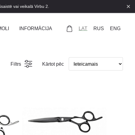
×
saistē vai veikalā Virbu 2.
LAT
RUS
ENG
MOLI
INFORMĀCIJA
Filtrs
Kārtot pēc