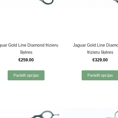
uar Gold Line Diamond frizieru
Jaguar Gold Line Diam
šķēres
frizieru šķēres
€259.00
€329.00
Parādīt opcijas
Parādīt opcijas