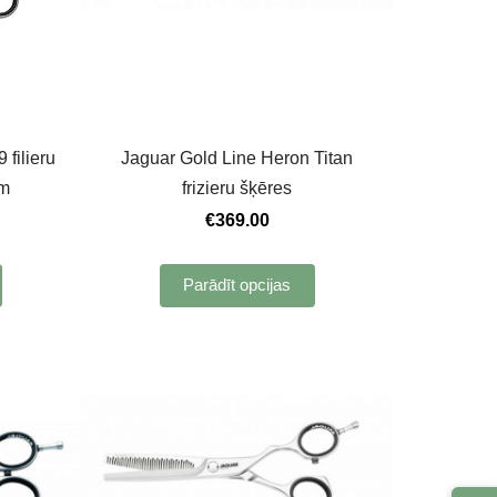
filieru
Jaguar Gold Line Heron Titan
cm
frizieru šķēres
€369.00
Parādīt opcijas