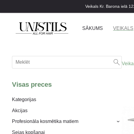
Veikals Kr. Barona ielā 12
SĀKUMS
VEIKALS
Veika
Visas preces
Kategorijas
Akcijas
Profesionāla kosmētika matiem
›
Sejas kopšanai