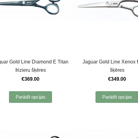
uar Gold Line Diamond E Titan
Jaguar Gold Line Xenox f
frizieru šķēres
šķēres
€369.00
€349.00
Parādīt opcijas
Parādīt opcijas