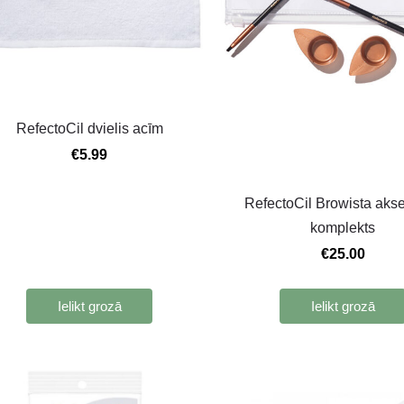
RefectoCil dvielis acīm
€5.99
RefectoCil Browista aks
komplekts
€25.00
Ielikt grozā
Ielikt grozā