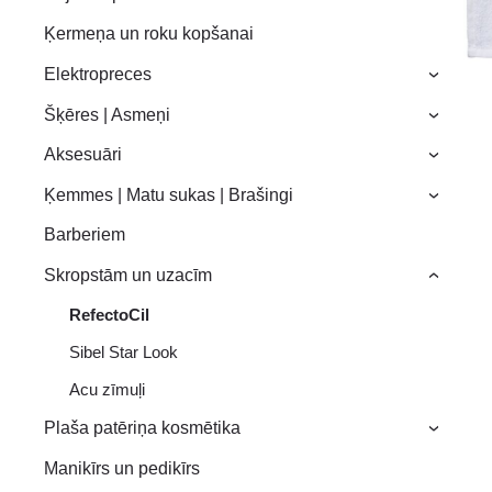
Ķermeņa un roku kopšanai
Elektropreces
›
Šķēres | Asmeņi
›
Aksesuāri
›
Ķemmes | Matu sukas | Brašingi
›
Barberiem
Skropstām un uzacīm
›
RefectoCil
Sibel Star Look
Acu zīmuļi
Plaša patēriņa kosmētika
›
Manikīrs un pedikīrs