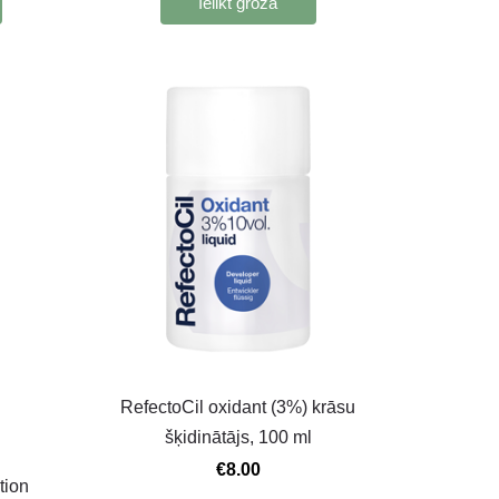
Ielikt grozā
RefectoCil oxidant (3%) krāsu
šķidinātājs, 100 ml
€8.00
tion