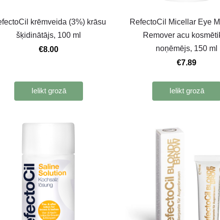
fectoCil krēmveida (3%) krāsu
RefectoCil Micellar Eye 
šķidinātājs, 100 ml
Remover acu kosmēti
noņēmējs, 150 ml
€8.00
€7.89
Ielikt grozā
Ielikt grozā