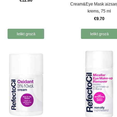
€12.80
Cream&Eye Mask aizsar
krems, 75 ml
€9.70
Ielikt grozā
Ielikt grozā