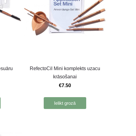
esuāru
RefectoCil Mini komplekts uzacu
krāsošanai
€7.50
Ielikt grozā