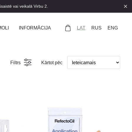
×
saistē vai veikalā Virbu 2.
LAT
RUS
ENG
MOLI
INFORMĀCIJA
Filtrs
Kārtot pēc