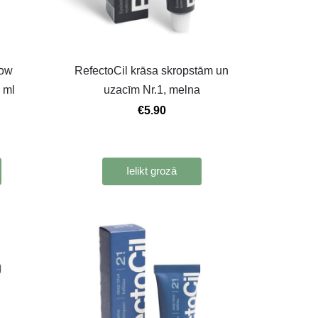
row
RefectoСil krāsa skropstām un
 ml
uzacīm Nr.1, melna
€5.90
Ielikt grozā