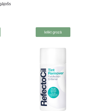
gājošs
Ielikt grozā