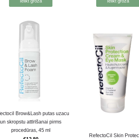
Ielikt grozā
Ielikt grozā
ectocil Brow&Lash putas uzacu
un skropstu attīrīšanai pirms
procedūras, 45 ml
RefectoCil Skin Protec