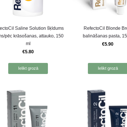
ectoCil Saline Solution šķīdums
RefectoCil Blonde B
ms/pēc krāsošanas, attauko, 150
balināšanas pasta, 15
ml
€5.90
€5.80
Ielikt grozā
Ielikt grozā