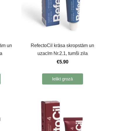
tām un
RefectoСil krāsa skropstām un
la
uzacīm Nr.2.1, tumši zila
€5.90
Ielikt grozā