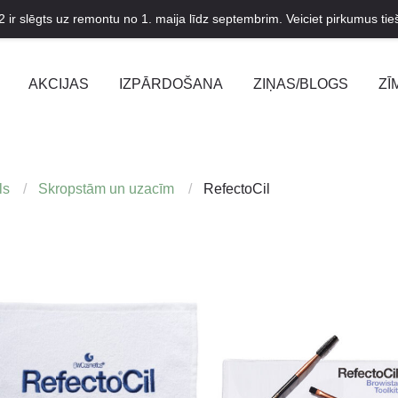
2 ir slēgts uz remontu no 1. maija līdz septembrim. Veiciet pirkumus tieš
AKCIJAS
IZPĀRDOŠANA
ZIŅAS/BLOGS
ZĪ
ls
Skropstām un uzacīm
RefectoCil