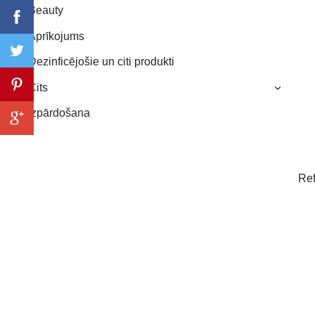
Beauty
Aprīkojums
Dezinficējošie un citi produkti
Cits
›
Izpārdošana
Ref