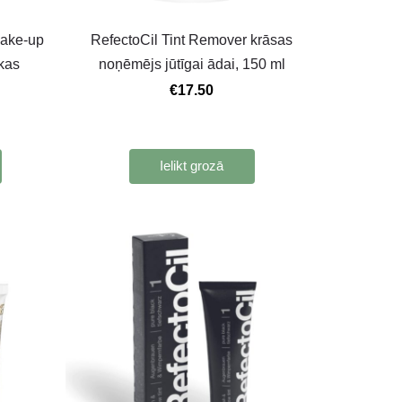
Make-up
RefectoCil Tint Remover krāsas
kas
noņēmējs jūtīgai ādai, 150 ml
€17.50
Ielikt grozā