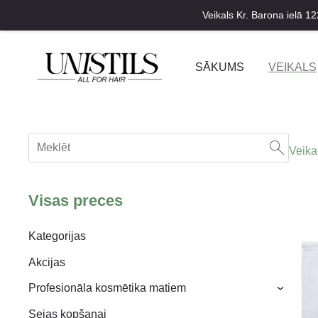
Veikals Kr. Barona ielā 12
SĀKUMS
VEIKALS
Veika
Visas preces
Kategorijas
Akcijas
Profesionāla kosmētika matiem
›
Sejas kopšanai