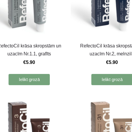
efectoСil krāsa skropstām un
RefectoСil krāsa skrops
uzacīm Nr.1.1, grafīts
uzacīm Nr.2, melnzi
€5.90
€5.90
Ielikt grozā
Ielikt grozā