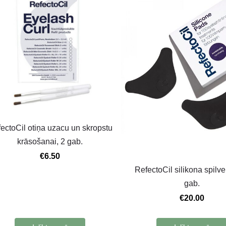
ectoCil otiņa uzacu un skropstu
krāsošanai, 2 gab.
€6.50
RefectoCil silikona spilven
gab.
€20.00