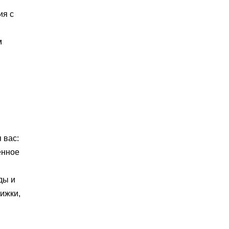
ия с
м
 вас:
енное
ды и
ижки,