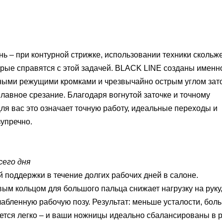
ь – при контурной стрижке, использовании техники скольж
рые справятся с этой задачей.
BLACK LINE созданы именн
нными режущими кромками и чрезвычайно острым углом зат
лавное срезание.
Благодаря вогнутой заточке и точному
ля вас это означает точную работу, идеальные переходы и
зупречно.
сего дня
поддержки в течение долгих рабочих дней в салоне.
ым кольцом для большого пальца снижает нагрузку на руку
лабленную рабочую позу.
Результат: меньше усталости, бол
тся легко – и ваши ножницы идеально сбалансированы в р