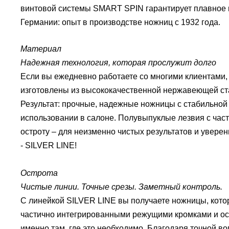
винтовой системы SMART SPIN гарантирует плавное 
Германии: опыт в производстве ножниц с 1932 года.
Материал
Надежная технология, которая прослужит долго
Если вы ежедневно работаете со многими клиентами,
изготовлены из высококачественной нержавеющей ста
Результат: прочные, надежные ножницы с стабильной
использовании в салоне.
Полувыпуклые лезвия с час
остроту – для неизменно чистых результатов и увере
-
SILVER LINE!
Острота
Чистые линии.
Точные срезы.
Заметный контроль.
С линейкой SILVER LINE вы получаете ножницы, кото
частично интегрированными режущими кромками и ос
именно там, где это необходимо.
Благодаря точной вог