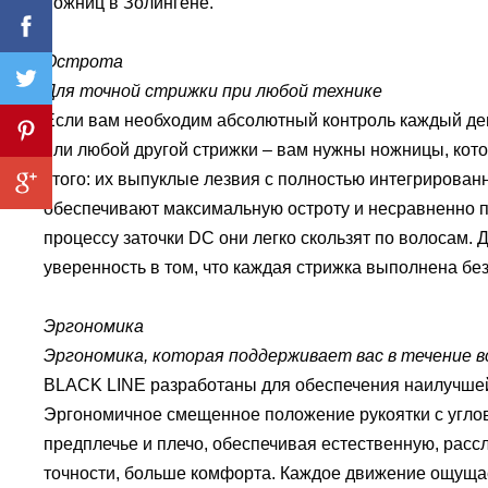
ножниц в Золингене.
Острота
Для точной стрижки при любой технике
Если вам необходим абсолютный контроль каждый ден
или любой другой стрижки – вам нужны ножницы, кото
этого: их выпуклые лезвия с полностью интегрирова
обеспечивают максимальную остроту и несравненно п
процессу заточки DC они легко скользят по волосам.
Д
уверенность в том, что каждая стрижка выполнена бе
Эргономика
Эргономика, которая поддерживает вас в течение в
BLACK LINE разработаны для обеспечения наилучшей 
Эргономичное смещенное положение рукоятки с углов
предплечье и плечо, обеспечивая естественную, расс
точности, больше комфорта.
Каждое движение ощущае