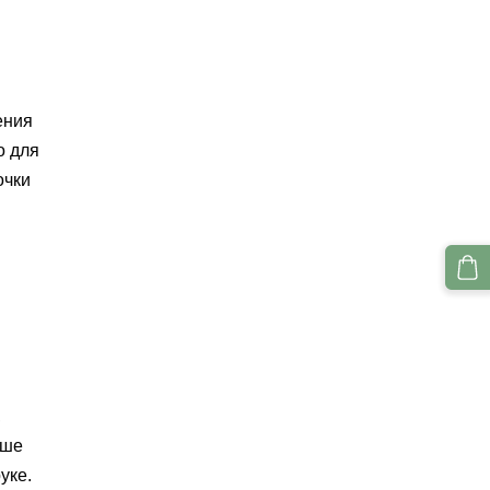
ения
о для
очки
,
ьше
уке.