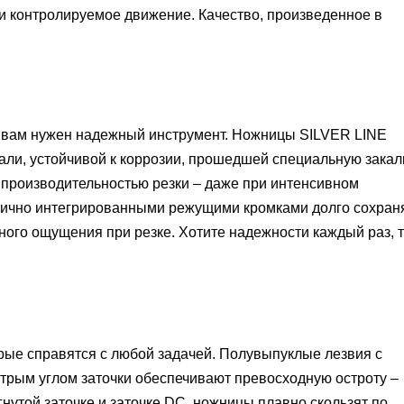
и контролируемое движение.
Качество, произведенное в
 вам нужен надежный инструмент.
Ножницы SILVER LINE
ли, устойчивой к коррозии, прошедшей специальную закалк
 производительностью резки – даже при интенсивном
тично интегрированными режущими кромками долго сохран
нного ощущения при резке.
Хотите надежности каждый раз, т
рые справятся с любой задачей.
Полувыпуклые лезвия с
трым углом заточки обеспечивают превосходную остроту –
нутой заточке и заточке DC, ножницы плавно скользят по